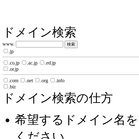
ドメイン検索
www.
.jp
.co.jp
.ac.jp
.ed.jp
.or.jp
.com
.net
.org
.info
.biz
ドメイン検索の仕方
希望するドメイン名を
ください